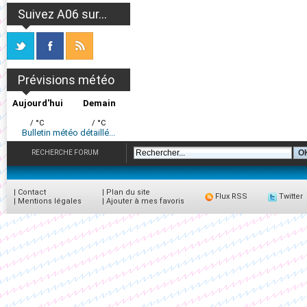
Suivez A06 sur...
Prévisions météo
Aujourd'hui
Demain
/ °C
/ °C
Bulletin météo détaillé...
RECHERCHE FORUM
|
Contact
|
Plan du site
Flux RSS
Twitter
|
Mentions légales
|
Ajouter à mes favoris