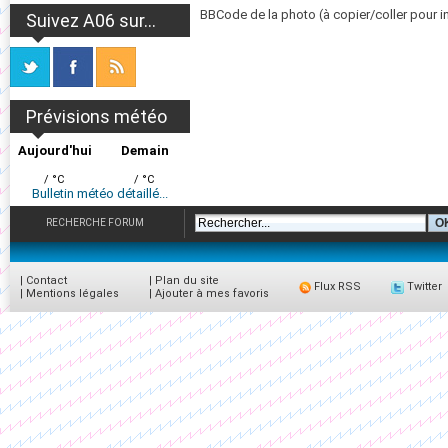
BBCode de la photo (à copier/coller pour i
Suivez A06 sur...
Prévisions météo
Aujourd'hui
Demain
/ °C
/ °C
Bulletin météo détaillé...
RECHERCHE FORUM
|
Contact
|
Plan du site
Flux RSS
Twitter
|
Mentions légales
|
Ajouter à mes favoris