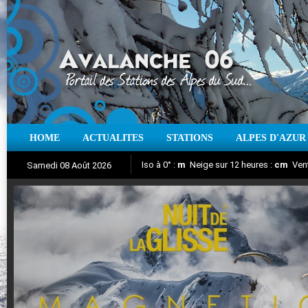
HOME
ACTUALITES
STATIONS
ALPES D'AZUR
Iso à 0° :
m
Neige sur 12 heures :
cm
Vent
Samedi 08 Août 2026
Nuit de la Glisse 2018
Aujourd'hui : T° Min :
Suivez en direct l'actualité des stations
°C
T° Max :
°C
|
Pr