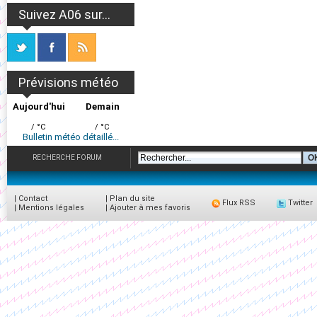
Suivez A06 sur...
Prévisions météo
Aujourd'hui
Demain
/ °C
/ °C
Bulletin météo détaillé...
RECHERCHE FORUM
|
Contact
|
Plan du site
Flux RSS
Twitter
|
Mentions légales
|
Ajouter à mes favoris