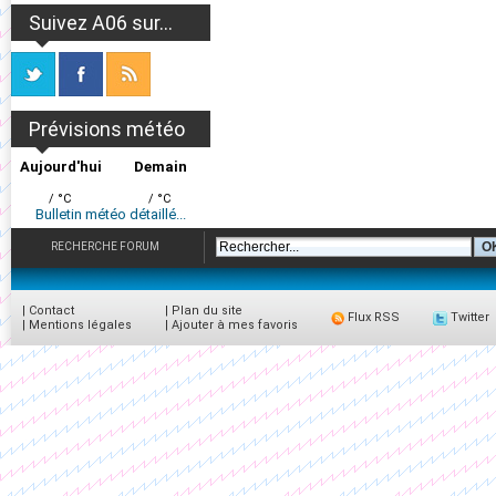
Suivez A06 sur...
Prévisions météo
Aujourd'hui
Demain
/ °C
/ °C
Bulletin météo détaillé...
RECHERCHE FORUM
|
Contact
|
Plan du site
Flux RSS
Twitter
|
Mentions légales
|
Ajouter à mes favoris