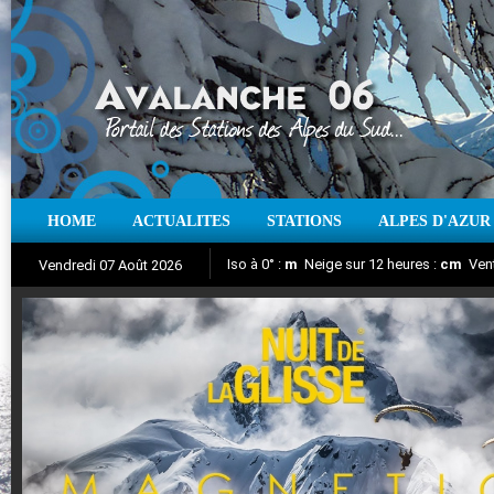
HOME
ACTUALITES
STATIONS
ALPES D'AZUR
Iso à 0° :
m
Neige sur 12 heures :
cm
Vent
Vendredi 07 Août 2026
Nuit de la Glisse 2018
Aujourd'hui : T° Min :
Suivez en direct l'actualité des stations
°C
T° Max :
°C
|
Pr