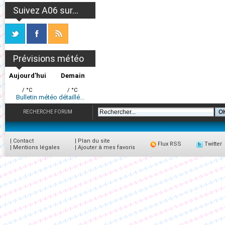
Suivez A06 sur...
Prévisions météo
Aujourd'hui
Demain
/ °C
/ °C
Bulletin météo détaillé...
RECHERCHE FORUM
|
Contact
|
Plan du site
Flux RSS
Twitter
|
Mentions légales
|
Ajouter à mes favoris