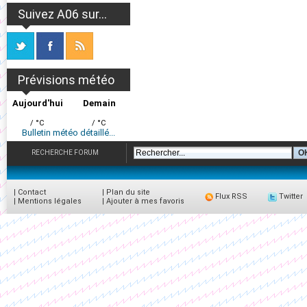
Suivez A06 sur...
Prévisions météo
Aujourd'hui
Demain
/ °C
/ °C
Bulletin météo détaillé...
RECHERCHE FORUM
|
Contact
|
Plan du site
Flux RSS
Twitter
|
Mentions légales
|
Ajouter à mes favoris