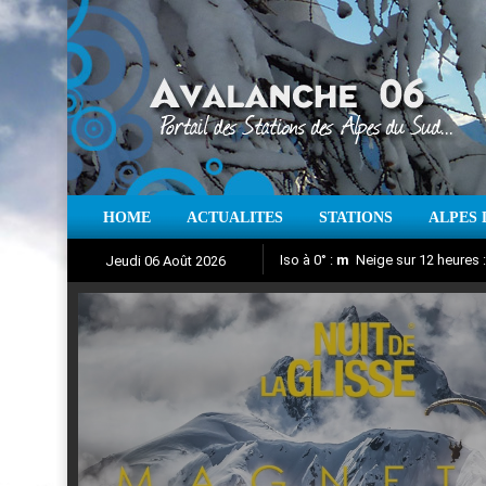
HOME
ACTUALITES
STATIONS
ALPES 
Iso à 0° :
m
Neige sur 12 heures 
Jeudi 06 Août 2026
Nuit de la Glisse 2018
Aujourd'hui : T° Min :
Suivez en direct l'actualité des
°C
T° Max 