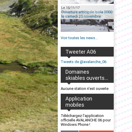
Le 15/11/17
Ouverture anticipée Isola 2000
le samedi 25 novembre
Voir toutes les news...
Tweeter A06
Tweets de @avalanche_06
Domaines
skiables ouverts...
Aucune station n'est ouverte
Application
mobiles
Téléchargez l'application
officielle AVALANCHE 06 pour
Windows Phone !