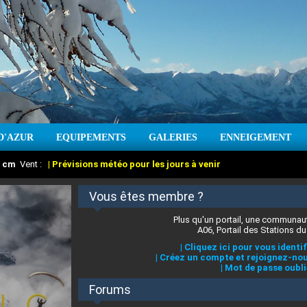
D'AZUR
EQUIPEMENTS
GALERIES
ENNEIGEMENT
:
cm
Vent :
|
Prévisions météo pour les jours à venir
Vous êtes membre ?
Plus qu'un portail, une communaut
A06, Portail des Stations du
|
Cliquez ici pour vous identif
|
Créez un compte et rejoignez-nou
|
Mot de passe oubli
Forums
 stations des Alpes-Maritimes
:
°C
|
Prévisions météo pour les jours à venir
|
Cliquez ici pour en savoir plus