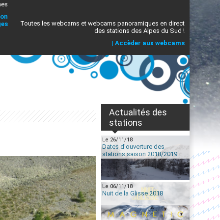
mes
ion
Toutes les webcams et webcams panoramiques en direct
ges
des stations des Alpes du Sud !
|
Accèder aux webcams
Actualités des
stations
Le 26/11/18
Dates d'ouverture des
stations saison 2018/2019
Le 06/11/18
Nuit de la Glisse 2018