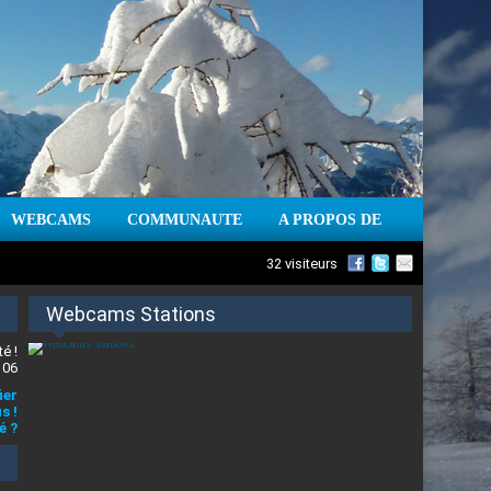
WEBCAMS
COMMUNAUTE
A PROPOS DE
32 visiteurs
Webcams Stations
é !
 06
ier
s !
é ?