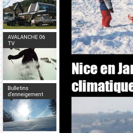
AVALANCHE 06
TV
Bulletins
d'enneigement