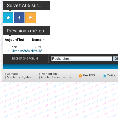
Suivez A06 sur...
Prévisions météo
Aujourd'hui
Demain
/ °C
/ °C
Bulletin météo détaillé...
RECHERCHE FORUM
|
Contact
|
Plan du site
Flux RSS
Twitter
|
Mentions légales
|
Ajouter à mes favoris