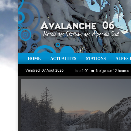
HOME
ACTUALITES
STATIONS
ALPES 
Iso à 0° :
m
Neige sur 12 heures 
Vendredi 07 Août 2026
Aujourd'hui : T° Min :
Suivez en direct l'actualité des
°C
T° Max 