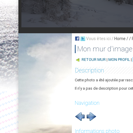
Vous êtes ici /
Home
/ /
Mon mur d'image
RETOUR MUR
|
MON PROFIL
|
Description
Cette photo a été ajoutée par rasc
Il n'y a pas de description pour ce
Navigation
Informations photo