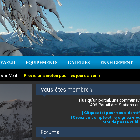
D'AZUR
EQUIPEMENTS
GALERIES
ENNEIGEMENT
:
cm
Vent :
|
Prévisions météo pour les jours à venir
Vous êtes membre ?
Plus qu'un portail, une communaut
A06, Portail des Stations du
|
Cliquez ici pour vous identif
|
Créez un compte et rejoignez-nou
|
Mot de passe oubli
Forums
 stations des Alpes-Maritimes
:
°C
|
Prévisions météo pour les jours à venir
|
Cliquez ici pour en savoir plus