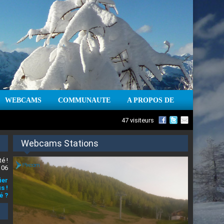
WEBCAMS
COMMUNAUTE
A PROPOS DE
47 visiteurs
Webcams Stations
é !
 06
ier
s !
é ?