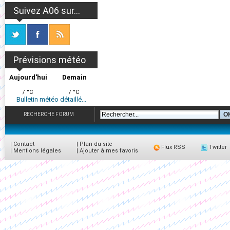
Suivez A06 sur...
Prévisions météo
Aujourd'hui
Demain
/ °C
/ °C
Bulletin météo détaillé...
RECHERCHE FORUM
|
Contact
|
Plan du site
Flux RSS
Twitter
|
Mentions légales
|
Ajouter à mes favoris