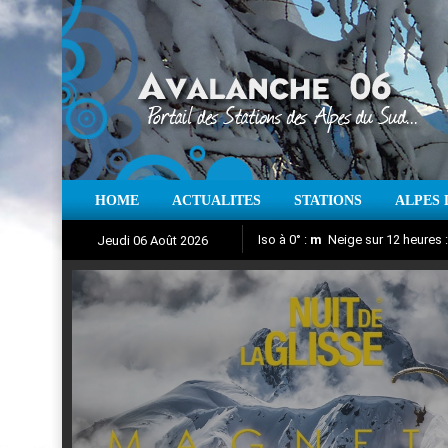
HOME
ACTUALITES
STATIONS
ALPES 
Iso à 0° :
m
Neige sur 12 heures 
Jeudi 06 Août 2026
Nuit de la Glisse 2018
Aujourd'hui : T° Min :
Suivez en direct l'actualité des
°C
T° Max 