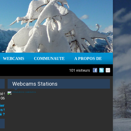
WEBCAMS
COMMUNAUTE
A PROPOS DE
101 visiteurs
Webcams Stations
é !
 06
ier
s !
é ?