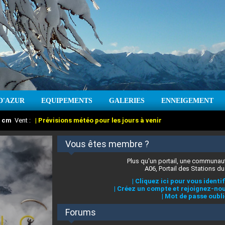
D'AZUR
EQUIPEMENTS
GALERIES
ENNEIGEMENT
:
cm
Vent :
|
Prévisions météo pour les jours à venir
Vous êtes membre ?
Plus qu'un portail, une communaut
A06, Portail des Stations du
|
Cliquez ici pour vous identif
|
Créez un compte et rejoignez-nou
|
Mot de passe oubli
Forums
 stations des Alpes-Maritimes
:
°C
|
Prévisions météo pour les jours à venir
|
Cliquez ici pour en savoir plus