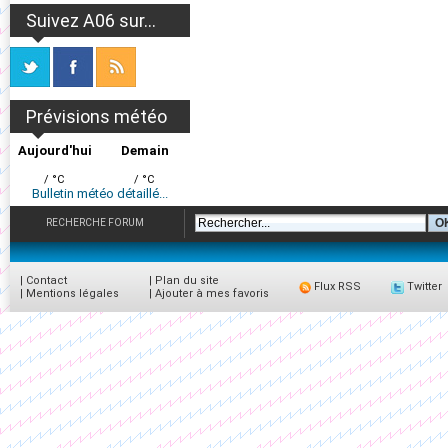
Suivez A06 sur...
Prévisions météo
Aujourd'hui
Demain
/ °C
/ °C
Bulletin météo détaillé...
RECHERCHE FORUM
|
Contact
|
Plan du site
Flux RSS
Twitter
|
Mentions légales
|
Ajouter à mes favoris