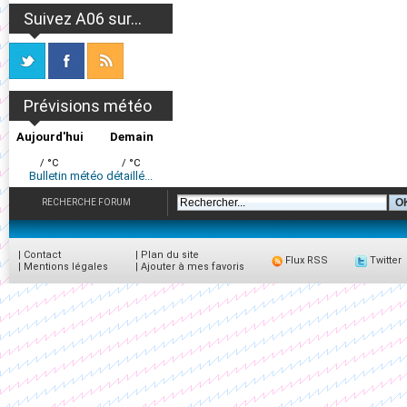
Suivez A06 sur...
Prévisions météo
Aujourd'hui
Demain
/ °C
/ °C
Bulletin météo détaillé...
RECHERCHE FORUM
|
Contact
|
Plan du site
Flux RSS
Twitter
|
Mentions légales
|
Ajouter à mes favoris