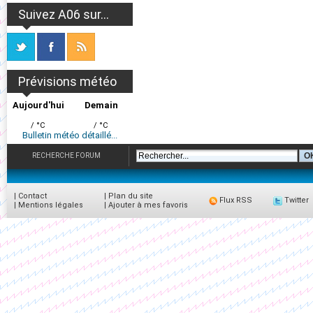
Suivez A06 sur...
Prévisions météo
Aujourd'hui
Demain
/ °C
/ °C
Bulletin météo détaillé...
RECHERCHE FORUM
|
Contact
|
Plan du site
Flux RSS
Twitter
|
Mentions légales
|
Ajouter à mes favoris