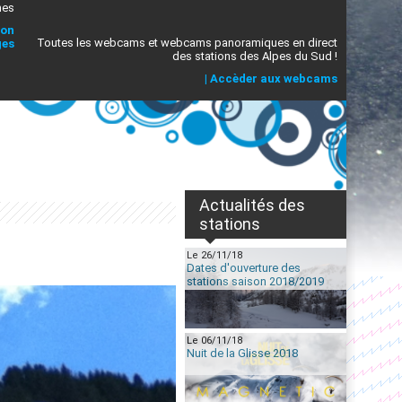
mes
ion
Toutes les webcams et webcams panoramiques en direct
ges
des stations des Alpes du Sud !
|
Accèder aux webcams
Actualités des
stations
Le 26/11/18
Dates d'ouverture des
stations saison 2018/2019
Le 06/11/18
Nuit de la Glisse 2018