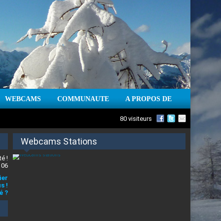
WEBCAMS
COMMUNAUTE
A PROPOS DE
80 visiteurs
Webcams Stations
é !
 06
ier
s !
é ?