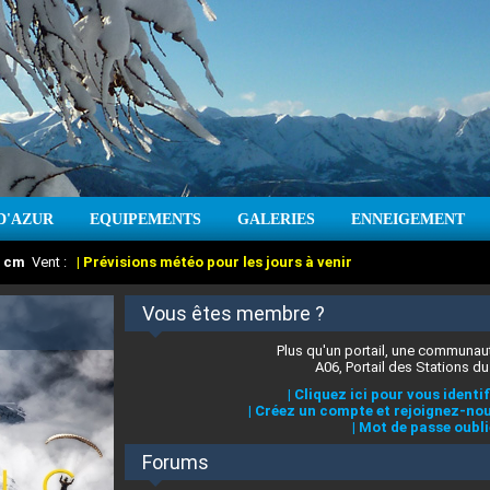
D'AZUR
EQUIPEMENTS
GALERIES
ENNEIGEMENT
:
cm
Vent :
|
Prévisions météo pour les jours à venir
Vous êtes membre ?
Plus qu'un portail, une communaut
A06, Portail des Stations du
|
Cliquez ici pour vous identif
|
Créez un compte et rejoignez-nou
|
Mot de passe oubli
Forums
 stations des Alpes-Maritimes
:
°C
|
Prévisions météo pour les jours à venir
|
Cliquez ici pour en savoir plus