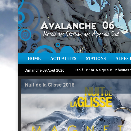
HOME
ACTUALITES
STATIONS
ALPES 
Iso à 0° :
m
Neige sur 12 heures 
Dimanche 09 Août 2026
Nuit de la Glisse 2018
Aujourd'hui : T° Min :
Suivez en direct l'actualité des
°C
T° Max 