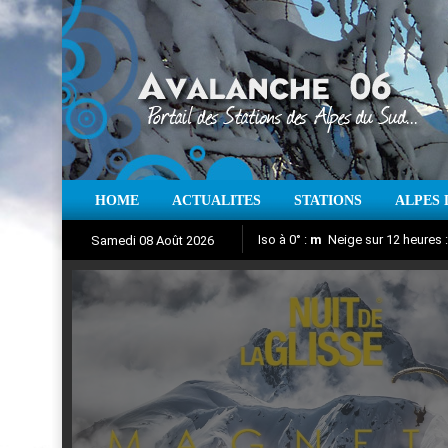
HOME
ACTUALITES
STATIONS
ALPES 
Iso à 0° :
m
Neige sur 12 heures 
Samedi 08 Août 2026
Nuit de la Glisse 2018
Aujourd'hui : T° Min :
Suivez en direct l'actualité des
°C
T° Max 