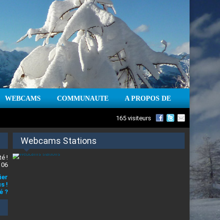
WEBCAMS
COMMUNAUTE
A PROPOS DE
165 visiteurs
Webcams Stations
é !
 06
ier
s !
é ?