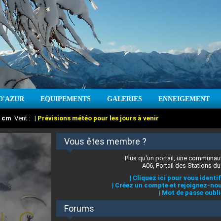
D'AZUR
EQUIPEMENTS
GALERIES
ENNEIGEMENT
:
cm
Vent :
|
Prévisions météo pour les jours à venir
Vous êtes membre ?
Plus qu'un portail, une communaut
A06, Portail des Stations du
|
Cliquez ici pour vous identif
|
Créez un compte et rejoignez-nou
|
Mot de passe oubli
Forums
 stations des Alpes-Maritimes
:
°C
|
Prévisions météo pour les jours à venir
|
Cliquez ici pour en savoir plus