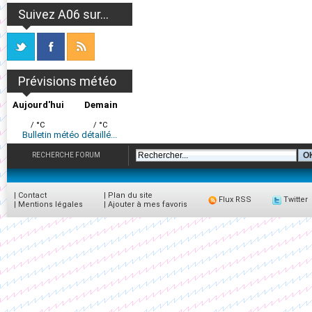
Suivez A06 sur...
Prévisions météo
Aujourd'hui
Demain
/ °C
/ °C
Bulletin météo détaillé...
RECHERCHE FORUM
|
Contact
|
Plan du site
Flux RSS
Twitter
|
Mentions légales
|
Ajouter à mes favoris