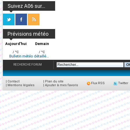
Suivez A06 sur...
Prévisions météo
Aujourd'hui
Demain
/ °C
/ °C
Bulletin météo détaillé...
RECHERCHE FORUM
|
Contact
|
Plan du site
Flux RSS
Twitter
|
Mentions légales
|
Ajouter à mes favoris