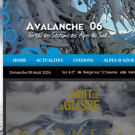
HOME
ACTUALITES
STATIONS
ALPES D'AZUR
Iso à 0° :
m
Neige sur 12 heures :
cm
Vent
Dimanche 09 Août 2026
Nuit de la Glisse 2018
Aujourd'hui : T° Min :
Suivez en direct l'actualité des stations
°C
T° Max :
°C
|
Pr