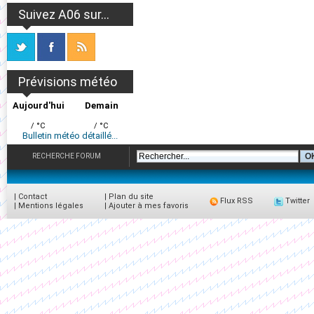
Suivez A06 sur...
Prévisions météo
Aujourd'hui
Demain
/ °C
/ °C
Bulletin météo détaillé...
RECHERCHE FORUM
|
Contact
|
Plan du site
Flux RSS
Twitter
|
Mentions légales
|
Ajouter à mes favoris