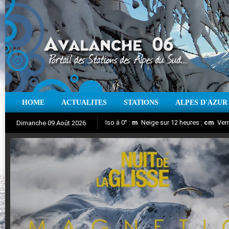
HOME
ACTUALITES
STATIONS
ALPES D'AZUR
Iso à 0° :
m
Neige sur 12 heures :
cm
Vent
Dimanche 09 Août 2026
Nuit de la Glisse 2018
Aujourd'hui : T° Min :
Suivez en direct l'actualité des stations
°C
T° Max :
°C
|
Pr