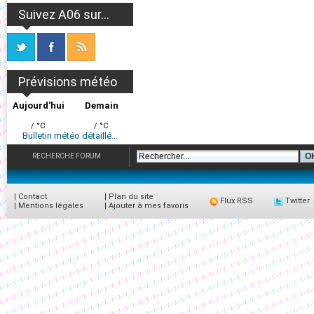
Suivez A06 sur...
Prévisions météo
Aujourd'hui
Demain
/ °C
/ °C
Bulletin météo détaillé...
RECHERCHE FORUM
|
Contact
|
Plan du site
Flux RSS
Twitter
|
Mentions légales
|
Ajouter à mes favoris