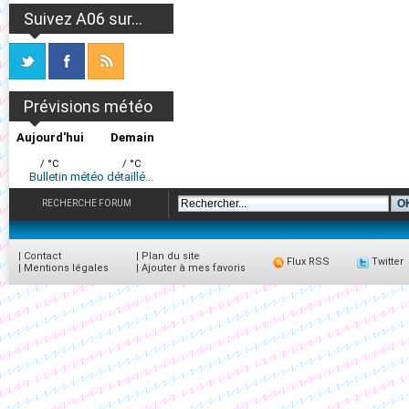
Suivez A06 sur...
Prévisions météo
Aujourd'hui
Demain
/ °C
/ °C
Bulletin météo détaillé...
RECHERCHE FORUM
|
Contact
|
Plan du site
Flux RSS
Twitter
|
Mentions légales
|
Ajouter à mes favoris