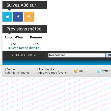
Suivez A06 sur...
Prévisions météo
Aujourd'hui
Demain
/ °C
/ °C
Bulletin météo détaillé...
RECHERCHE FORUM
|
Contact
|
Plan du site
Flux RSS
Twitter
|
Mentions légales
|
Ajouter à mes favoris