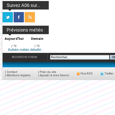
Suivez A06 sur...
Prévisions météo
Aujourd'hui
Demain
/ °C
/ °C
Bulletin météo détaillé...
RECHERCHE FORUM
|
Contact
|
Plan du site
Flux RSS
Twitter
|
Mentions légales
|
Ajouter à mes favoris