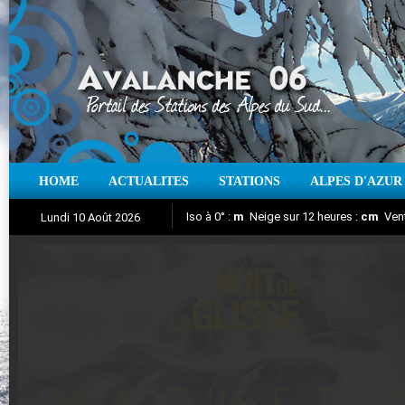
HOME
ACTUALITES
STATIONS
ALPES D'AZUR
Iso à 0° :
m
Neige sur 12 heures :
cm
Vent
Lundi 10 Août 2026
Nuit de la Glisse 2018
Aujourd'hui : T° Min :
Suivez en direct l'actualité des stations
°C
T° Max :
°C
|
Pr