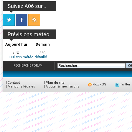
Suivez A06 sur...
Prévisions météo
Aujourd'hui
Demain
/ °C
/ °C
Bulletin météo détaillé...
RECHERCHE FORUM
|
Contact
|
Plan du site
Flux RSS
Twitter
|
Mentions légales
|
Ajouter à mes favoris