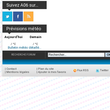
Suivez A06 sur...
Prévisions météo
Aujourd'hui
Demain
/ °C
/ °C
Bulletin météo détaillé...
RECHERCHE FORUM
|
Contact
|
Plan du site
Flux RSS
Twitter
|
Mentions légales
|
Ajouter à mes favoris