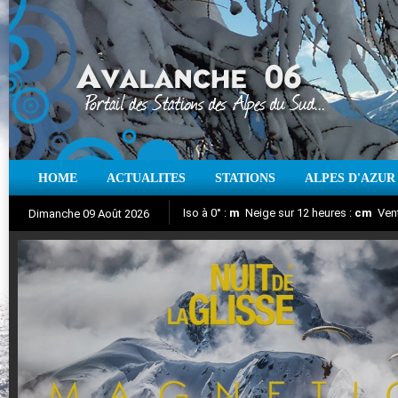
HOME
ACTUALITES
STATIONS
ALPES D'AZUR
Iso à 0° :
m
Neige sur 12 heures :
cm
Vent
Dimanche 09 Août 2026
Nuit de la Glisse 2018
Aujourd'hui : T° Min :
Suivez en direct l'actualité des stations
°C
T° Max :
°C
|
Pr