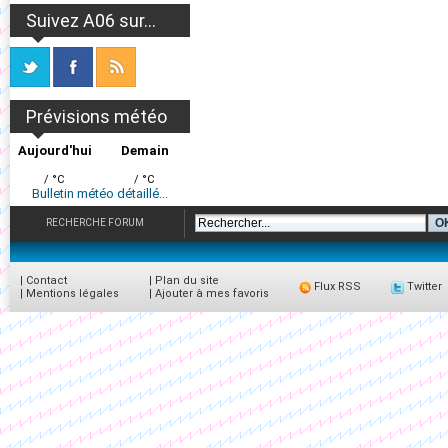
Suivez A06 sur...
Prévisions météo
Aujourd'hui
Demain
/ °C
/ °C
Bulletin météo détaillé...
RECHERCHE FORUM
|
Contact
|
Plan du site
Flux RSS
Twitter
|
Mentions légales
|
Ajouter à mes favoris