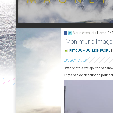
Vous êtes ici /
Home
/ /
Mon mur d'image
RETOUR MUR
|
MON PROFIL
|
Description
Cette photo a été ajoutée par sno
Il n'y a pas de description pour ce