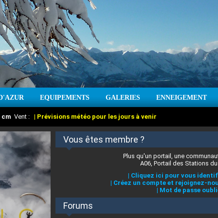
D'AZUR
EQUIPEMENTS
GALERIES
ENNEIGEMENT
:
cm
Vent :
|
Prévisions météo pour les jours à venir
Vous êtes membre ?
Plus qu'un portail, une communaut
A06, Portail des Stations du
|
Cliquez ici pour vous identif
|
Créez un compte et rejoignez-nou
|
Mot de passe oubli
Forums
 stations des Alpes-Maritimes
:
°C
|
Prévisions météo pour les jours à venir
|
Cliquez ici pour en savoir plus