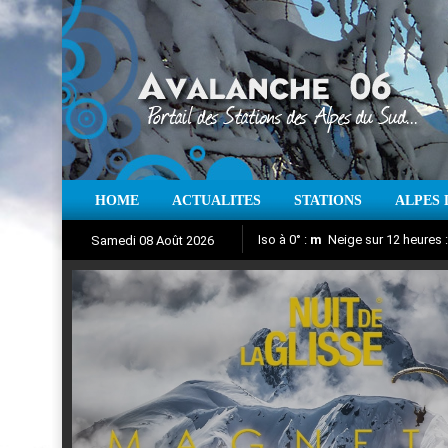
HOME
ACTUALITES
STATIONS
ALPES 
Iso à 0° :
m
Neige sur 12 heures 
Samedi 08 Août 2026
Nuit de la Glisse 2018
Aujourd'hui : T° Min :
Suivez en direct l'actualité des
°C
T° Max 