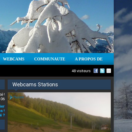
WEBCAMS
COMMUNAUTE
A PROPOS DE
48 visiteurs
Webcams Stations
é !
 06
ier
s !
é ?