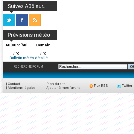
Suivez A06 sur...
Prévisions météo
Aujourd'hui
Demain
/ °C
/ °C
Bulletin météo détaillé...
RECHERCHE FORUM
|
Contact
|
Plan du site
Flux RSS
Twitter
|
Mentions légales
|
Ajouter à mes favoris