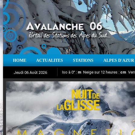
HOME
ACTUALITES
STATIONS
ALPES D'AZUR
Iso à 0° :
m
Neige sur 12 heures :
cm
Vent
Jeudi 06 Août 2026
Nuit de la Glisse 2018
Aujourd'hui : T° Min :
Suivez en direct l'actualité des stations
°C
T° Max :
°C
|
Pr