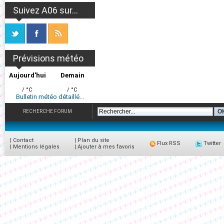
Suivez A06 sur...
Prévisions météo
Aujourd'hui
Demain
/ °C
/ °C
Bulletin météo détaillé...
RECHERCHE FORUM
|
Contact
|
Plan du site
Flux RSS
Twitter
|
Mentions légales
|
Ajouter à mes favoris