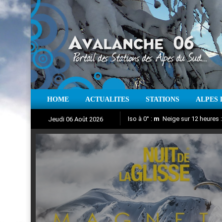
HOME
ACTUALITES
STATIONS
ALPES 
Iso à 0° :
m
Neige sur 12 heures 
Jeudi 06 Août 2026
Nuit de la Glisse 2018
Aujourd'hui : T° Min :
Suivez en direct l'actualité des
°C
T° Max 