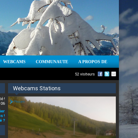
WEBCAMS
COMMUNAUTE
A PROPOS DE
52 visiteurs
Webcams Stations
é !
 06
ier
s !
é ?