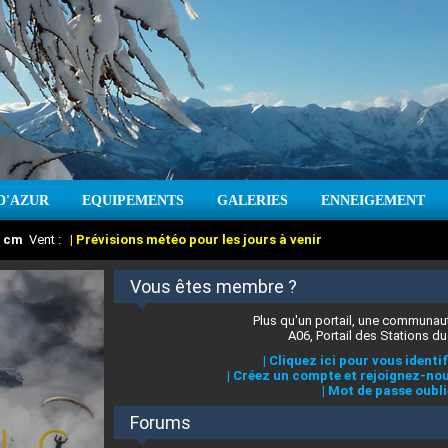
D'AZUR
EQUIPEMENTS
GALERIES
ENNEIGEMENT
:
cm
Vent :
|
Prévisions météo pour les jours à venir
Vous êtes membre ?
Plus qu'un portail, une communaut
A06, Portail des Stations du
|
Cliquez ici pour vous identif
|
Créez un compte et rejoignez-nou
|
Mot de passe oubli
Forums
 stations des Alpes-Maritimes
:
°C
|
Prévisions météo pour les jours à venir
|
Cliquez ici pour en savoir plus