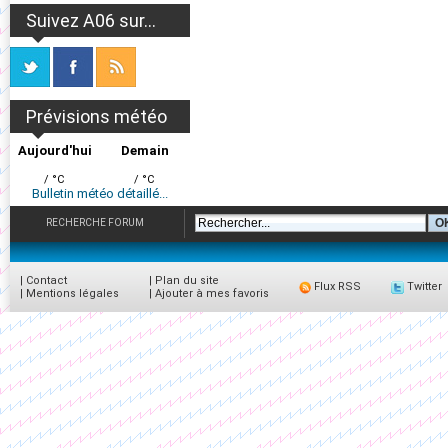
Suivez A06 sur...
Prévisions météo
Aujourd'hui
Demain
/ °C
/ °C
Bulletin météo détaillé...
RECHERCHE FORUM
|
Contact
|
Plan du site
Flux RSS
Twitter
|
Mentions légales
|
Ajouter à mes favoris