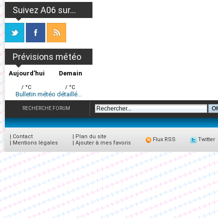
Suivez A06 sur...
Prévisions météo
Aujourd'hui
Demain
/ °C
/ °C
Bulletin météo détaillé...
RECHERCHE FORUM
|
Contact
|
Plan du site
Flux RSS
Twitter
|
Mentions légales
|
Ajouter à mes favoris