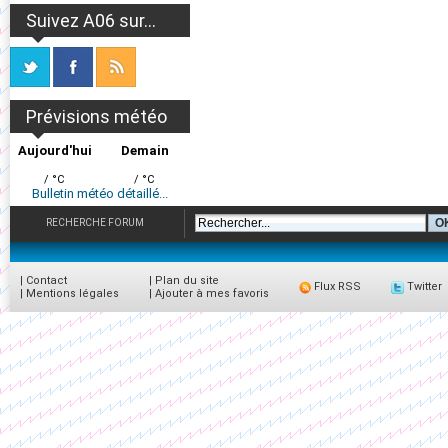
Suivez A06 sur...
Prévisions météo
Aujourd'hui
Demain
/ °C
/ °C
Bulletin météo détaillé...
RECHERCHE FORUM
|
Contact
|
Plan du site
Flux RSS
Twitter
|
Mentions légales
|
Ajouter à mes favoris