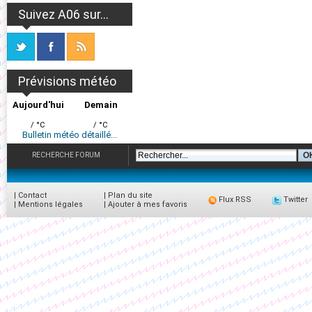
Suivez A06 sur...
Prévisions météo
Aujourd'hui
Demain
/ °C
/ °C
Bulletin météo détaillé...
RECHERCHE FORUM
|
Contact
|
Plan du site
Flux RSS
Twitter
|
Mentions légales
|
Ajouter à mes favoris