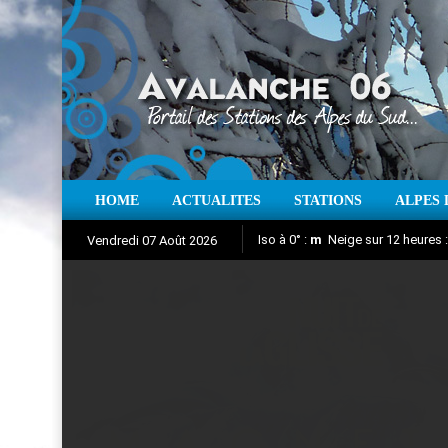
HOME
ACTUALITES
STATIONS
ALPES 
Iso à 0° :
m
Neige sur 12 heures 
Vendredi 07 Août 2026
Nuit de la Glisse 2018
Aujourd'hui : T° Min :
Suivez en direct l'actualité des
°C
T° Max 