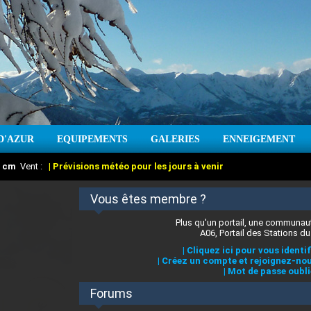
D'AZUR
EQUIPEMENTS
GALERIES
ENNEIGEMENT
:
cm
Vent :
|
Prévisions météo pour les jours à venir
Vous êtes membre ?
Plus qu'un portail, une communaut
A06, Portail des Stations du
|
Cliquez ici pour vous identif
|
Créez un compte et rejoignez-nou
|
Mot de passe oubli
Forums
 stations des Alpes-Maritimes
:
°C
|
Prévisions météo pour les jours à venir
|
Cliquez ici pour en savoir plus