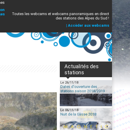
mes
ion
Toutes les webcams et webcams panoramiques en direct
ges
des stations des Alpes du Sud !
|
Accèder aux webcams
Actualités des
stations
Le 26/11/18
Dates d'ouverture des
stations saison 2018/2019
Le 06/11/18
Nuit de la Glisse 2018