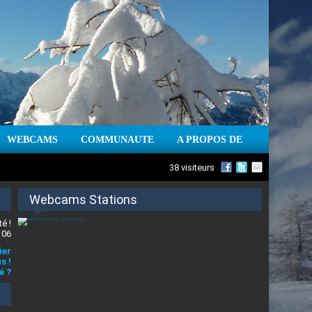
WEBCAMS
COMMUNAUTE
A PROPOS DE
38 visiteurs
Webcams Stations
é !
 06
ier
s !
é ?