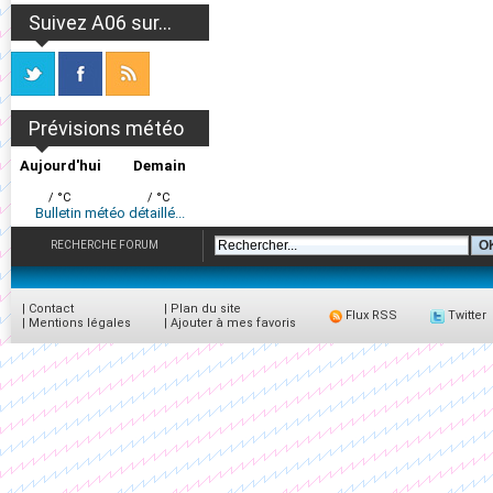
Suivez A06 sur...
Prévisions météo
Aujourd'hui
Demain
/ °C
/ °C
Bulletin météo détaillé...
RECHERCHE FORUM
|
Contact
|
Plan du site
Flux RSS
Twitter
|
Mentions légales
|
Ajouter à mes favoris