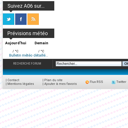
Suivez A06 sur...
Prévisions météo
Aujourd'hui
Demain
/ °C
/ °C
Bulletin météo détaillé...
RECHERCHE FORUM
|
Contact
|
Plan du site
Flux RSS
Twitter
|
Mentions légales
|
Ajouter à mes favoris