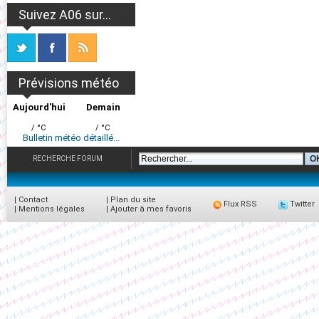
Suivez A06 sur...
Prévisions météo
Aujourd'hui
Demain
/ °C
/ °C
Bulletin météo détaillé...
RECHERCHE FORUM
|
Contact
|
Plan du site
Flux RSS
Twitter
|
Mentions légales
|
Ajouter à mes favoris