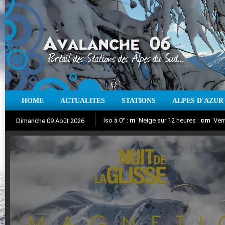
HOME
ACTUALITES
STATIONS
ALPES D'AZUR
Iso à 0° :
m
Neige sur 12 heures :
cm
Vent
Dimanche 09 Août 2026
Nuit de la Glisse 2018
Aujourd'hui : T° Min :
Suivez en direct l'actualité des stations
°C
T° Max :
°C
|
Pr