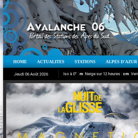
HOME
ACTUALITES
STATIONS
ALPES D'AZUR
Iso à 0° :
m
Neige sur 12 heures :
cm
Vent
Jeudi 06 Août 2026
Nuit de la Glisse 2018
Aujourd'hui : T° Min :
Suivez en direct l'actualité des stations
°C
T° Max :
°C
|
Pr