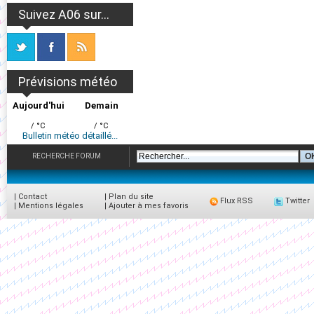
Suivez A06 sur...
Prévisions météo
Aujourd'hui
Demain
/ °C
/ °C
Bulletin météo détaillé...
RECHERCHE FORUM
|
Contact
|
Plan du site
Flux RSS
Twitter
|
Mentions légales
|
Ajouter à mes favoris