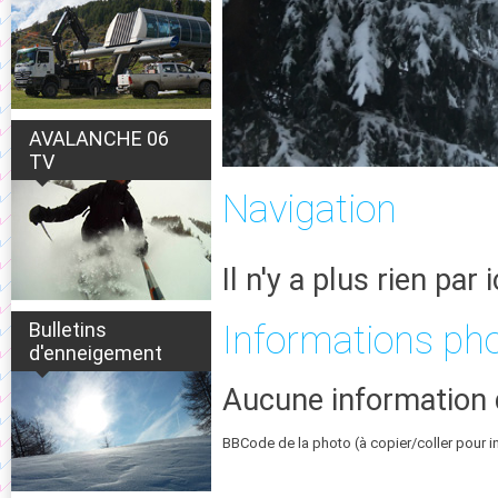
AVALANCHE 06
TV
Navigation
Il n'y a plus rien par i
Bulletins
Informations ph
d'enneigement
Aucune information 
BBCode de la photo (à copier/coller pour i