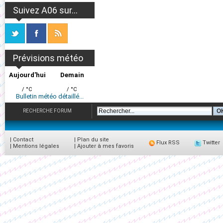
Suivez A06 sur...
Prévisions météo
Aujourd'hui
Demain
/ °C
/ °C
Bulletin météo détaillé...
RECHERCHE FORUM
|
Contact
|
Plan du site
Flux RSS
Twitter
|
Mentions légales
|
Ajouter à mes favoris