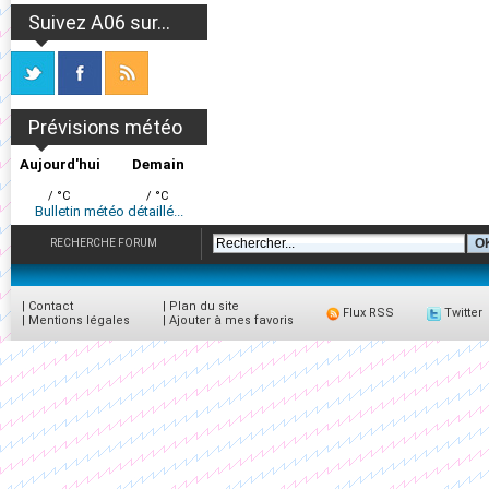
Suivez A06 sur...
Prévisions météo
Aujourd'hui
Demain
/ °C
/ °C
Bulletin météo détaillé...
RECHERCHE FORUM
|
Contact
|
Plan du site
Flux RSS
Twitter
|
Mentions légales
|
Ajouter à mes favoris