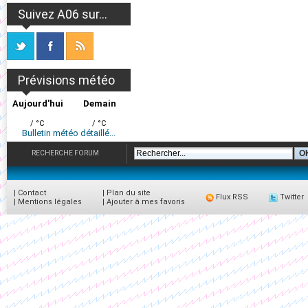
Suivez A06 sur...
Prévisions météo
Aujourd'hui
Demain
/ °C
/ °C
Bulletin météo détaillé...
RECHERCHE FORUM
|
Contact
|
Plan du site
Flux RSS
Twitter
|
Mentions légales
|
Ajouter à mes favoris