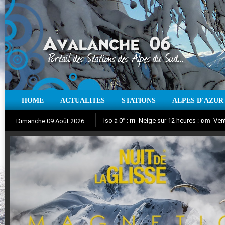
HOME
ACTUALITES
STATIONS
ALPES D'AZUR
Iso à 0° :
m
Neige sur 12 heures :
cm
Vent
Dimanche 09 Août 2026
Nuit de la Glisse 2018
Aujourd'hui : T° Min :
Suivez en direct l'actualité des stations
°C
T° Max :
°C
|
Pr