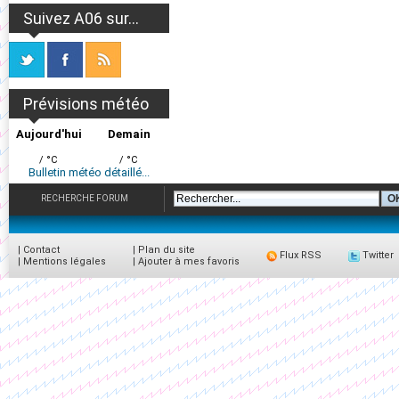
Suivez A06 sur...
Prévisions météo
Aujourd'hui
Demain
/ °C
/ °C
Bulletin météo détaillé...
RECHERCHE FORUM
|
Contact
|
Plan du site
Flux RSS
Twitter
|
Mentions légales
|
Ajouter à mes favoris