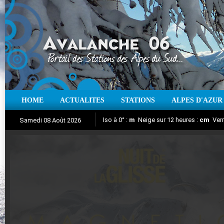
HOME
ACTUALITES
STATIONS
ALPES D'AZUR
Iso à 0° :
m
Neige sur 12 heures :
cm
Vent
Samedi 08 Août 2026
Nuit de la Glisse 2018
Aujourd'hui : T° Min :
Suivez en direct l'actualité des stations
°C
T° Max :
°C
|
Pr