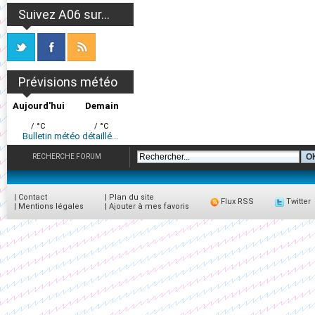
Suivez A06 sur...
Prévisions météo
Aujourd'hui
Demain
/ °C
/ °C
Bulletin météo détaillé...
RECHERCHE FORUM
|
Contact
|
Plan du site
Flux RSS
Twitter
|
Mentions légales
|
Ajouter à mes favoris