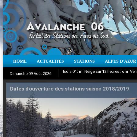
HOME
ACTUALITES
STATIONS
ALPES D'AZUR
Suivez en direct l'actualité des stations
Dimanche 09 Août 2026
Dates d'ouverture des stations saison 2018/2019
Aujourd'hui : T° Min :
Iso à 0° :
m
Neige sur 12 heures :
°C
T° Max :
°C
cm
Vent
|
Pr