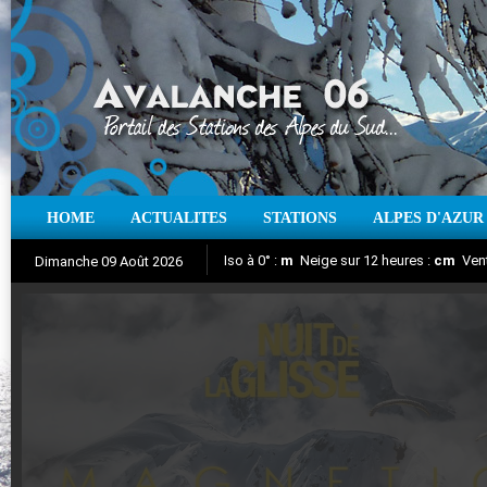
HOME
ACTUALITES
STATIONS
ALPES D'AZUR
Iso à 0° :
m
Neige sur 12 heures :
cm
Vent
Dimanche 09 Août 2026
Nuit de la Glisse 2018
Aujourd'hui : T° Min :
Suivez en direct l'actualité des stations
°C
T° Max :
°C
|
Pr