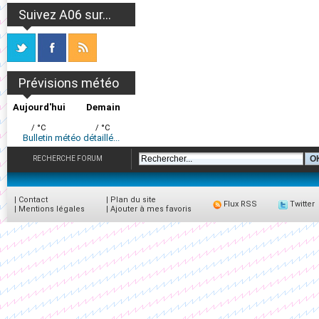
Suivez A06 sur...
Prévisions météo
Aujourd'hui
Demain
/ °C
/ °C
Bulletin météo détaillé...
RECHERCHE FORUM
|
Contact
|
Plan du site
Flux RSS
Twitter
|
Mentions légales
|
Ajouter à mes favoris