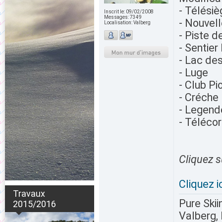
- Télésiè
Inscrit le:
09/02/2008
Messages:
7349
- Nouvell
Localisation:
Valberg
- Piste d
- Sentier
- Lac des
- Luge
- Club Pi
- Créche 
- Legend
- Téléco
Cliquez s
Cliquez i
Travaux
Pure Skii
2015/2016
Valberg, 