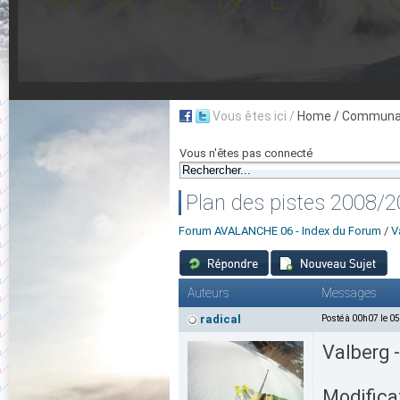
Vous êtes ici /
Home
/ Communau
Vous n'êtes pas connecté
Plan des pistes 2008/
Forum AVALANCHE 06 - Index du Forum
/
V
Auteurs
Messages
radical
Posté à 00h07 le 0
Valberg 
Modificat