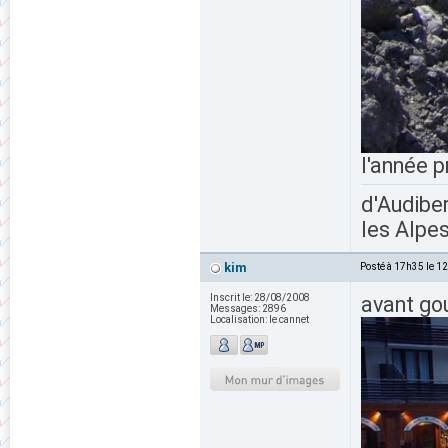
l'année p
d'Audiber
les Alpes
kim
Posté à 17h35 le 1
Inscrit le:
28/08/2008
avant go
Messages:
2896
Localisation:
le cannet