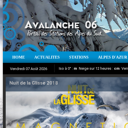
HOME
ACTUALITES
STATIONS
ALPES D'AZUR
Iso à 0° :
m
Neige sur 12 heures :
cm
Vent
Vendredi 07 Août 2026
Nuit de la Glisse 2018
Aujourd'hui : T° Min :
Suivez en direct l'actualité des stations
°C
T° Max :
°C
|
Pr