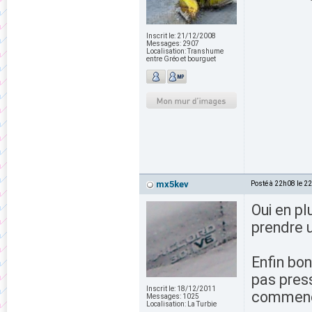
Inscrit le:
21/12/2008
Messages:
2907
Localisation:
Transhume
entre Gréo et bourguet
mx5kev
Posté à 22h08 le 2
Oui en pl
prendre u
Enfin bon
pas pressé
Inscrit le:
18/12/2011
commenc
Messages:
1025
Localisation:
La Turbie