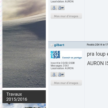
Localisation:
AURON
gilbert
Posté à 20h14 le 1
pra loup 
AURON IS
Inscrit le:
30/03/2008
Messages:
3561
Localisation:
AURON
Travaux
2015/2016