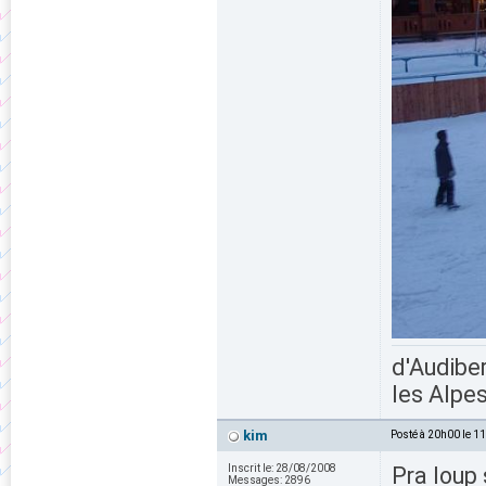
d'Audiber
les Alpes
kim
Posté à 20h00 le 1
Inscrit le:
28/08/2008
Pra loup
Messages:
2896