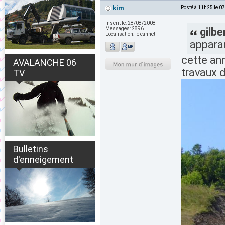
kim
Posté à 11h25 le 0
Inscrit le:
28/08/2008
Messages:
2896
gilbe
Localisation:
le cannet
apparam
cette an
AVALANCHE 06
travaux d
TV
Bulletins
d'enneigement