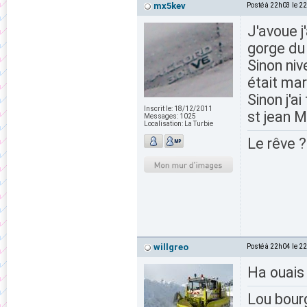
mx5kev
Posté à 22h03 le 2
J'avoue j
gorge du c
Sinon niv
était ma
Sinon j'a
Inscrit le:
18/12/2011
st jean M
Messages:
1025
Localisation:
La Turbie
Le rêve ?
willgreo
Posté à 22h04 le 2
Ha ouais t
Lou bour