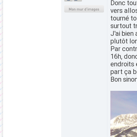
Donc tout
vers allo
tourné to
surtout t
J'ai bien
plutôt lo
Par contr
16h, don
endroits 
part ça b
Bon sinon