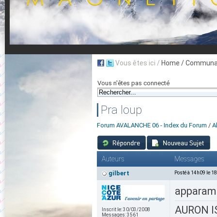
Vous êtes ici /
Home
/ Communau
Vous n'êtes pas connecté
Pra loup
Forum AVALANCHE 06 - Index du Forum
/
A
Auteurs
Messages
gilbert
Posté à 14h09 le 1
apparame
AURON IS
Inscrit le:
30/03/2008
Messages:
3561