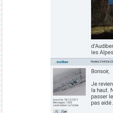
d'Audiber
les Alpes
mx5kev
Posté à 21h40 le 2
Bonsoir,
Je revien
la haut. N
passer le
Inscrit le:
18/12/2011
pas aidé.
Messages:
1025
Localisation:
La Turbie