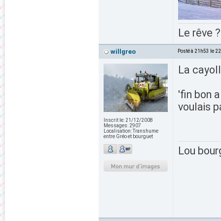
Le rêve ?
willgreo
Posté à 21h53 le 2
La cayol
'fin bon 
voulais p
Inscrit le:
21/12/2008
Messages:
2907
Localisation:
Transhume
entre Gréo et bourguet
Lou bour