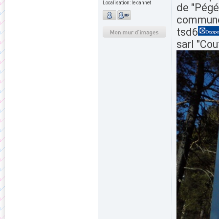
Localisation:
le cannet
de "Pégé
commune 
tsd6
sarl "Cou