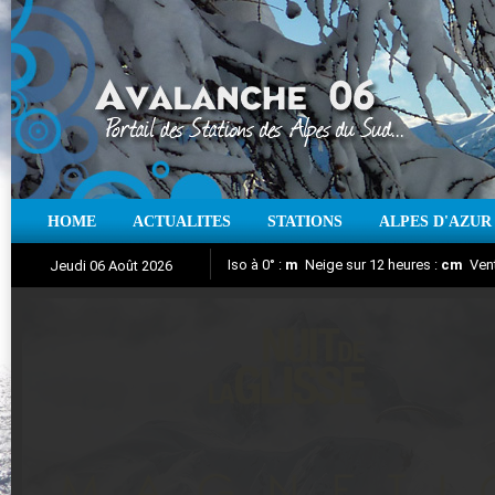
HOME
ACTUALITES
STATIONS
ALPES D'AZUR
Iso à 0° :
m
Neige sur 12 heures :
cm
Vent
Jeudi 06 Août 2026
Nuit de la Glisse 2018
Aujourd'hui : T° Min :
Suivez en direct l'actualité des stations
°C
T° Max :
°C
|
Pr