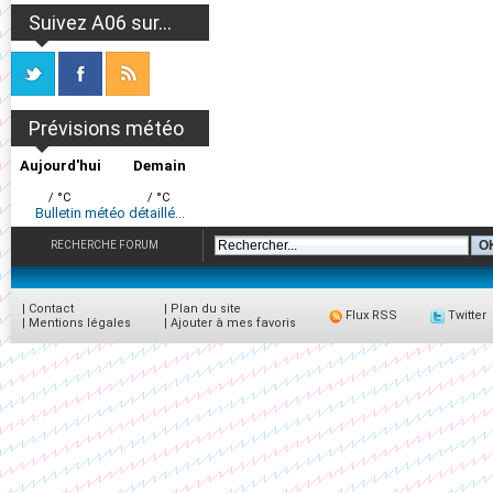
Suivez A06 sur...
Prévisions météo
Aujourd'hui
Demain
/ °C
/ °C
Bulletin météo détaillé...
RECHERCHE FORUM
|
Contact
|
Plan du site
Flux RSS
Twitter
|
Mentions légales
|
Ajouter à mes favoris